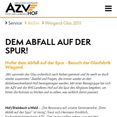
Service
Archiv
Wiegand-Glas 2011
DEM ABFALL AUF DER
SPUR!
Hofer dem Abfall auf der Spur - Besuch der Glasfabrik
Wiegand
„Wir sammeln das Glas ordentlich nach Farben getrennt und ihr werft es doch
wieder zusammen.“ Zweifel und Fragen, die immer wieder an den
Abfallzweckverband Hof herangetragen werden. Mit einer Reisegruppe hat sich
der AZV und die VHS Landkreis Hof auf die Spur des Altglases begeben, um
hinter die Kulissen zu blicken und zu sehen, was wirklich damit passiert.
Hof/Steinbach a.Wald
– „Die Resonanz auf unsere Seminarreihe „Dem
Abfall auf der Spur“ ist riesig“, freut sich Hermann Knoblich,
Sachgebietsleiter beim AZV. „Die Leute wollen sehen, was mit den