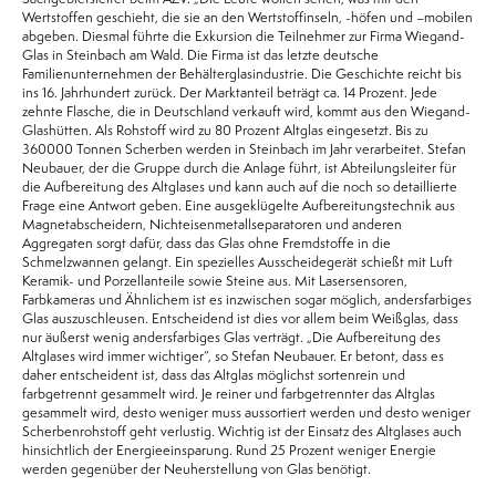
Wertstoffen geschieht, die sie an den Wertstoffinseln, -höfen und –mobilen
abgeben. Diesmal führte die Exkursion die Teilnehmer zur Firma Wiegand-
Glas in Steinbach am Wald. Die Firma ist das letzte deutsche
Familienunternehmen der Behälterglasindustrie. Die Geschichte reicht bis
ins 16. Jahrhundert zurück. Der Marktanteil beträgt ca. 14 Prozent. Jede
zehnte Flasche, die in Deutschland verkauft wird, kommt aus den Wiegand-
Glashütten. Als Rohstoff wird zu 80 Prozent Altglas eingesetzt. Bis zu
360000 Tonnen Scherben werden in Steinbach im Jahr verarbeitet. Stefan
Neubauer, der die Gruppe durch die Anlage führt, ist Abteilungsleiter für
die Aufbereitung des Altglases und kann auch auf die noch so detaillierte
Frage eine Antwort geben. Eine ausgeklügelte Aufbereitungstechnik aus
Magnetabscheidern, Nichteisenmetallseparatoren und anderen
Aggregaten sorgt dafür, dass das Glas ohne Fremdstoffe in die
Schmelzwannen gelangt. Ein spezielles Ausscheidegerät schießt mit Luft
Keramik- und Porzellanteile sowie Steine aus. Mit Lasersensoren,
Farbkameras und Ähnlichem ist es inzwischen sogar möglich, andersfarbiges
Glas auszuschleusen. Entscheidend ist dies vor allem beim Weißglas, dass
nur äußerst wenig andersfarbiges Glas verträgt. „Die Aufbereitung des
Altglases wird immer wichtiger“, so Stefan Neubauer. Er betont, dass es
daher entscheident ist, dass das Altglas möglichst sortenrein und
farbgetrennt gesammelt wird. Je reiner und farbgetrennter das Altglas
gesammelt wird, desto weniger muss aussortiert werden und desto weniger
Scherbenrohstoff geht verlustig. Wichtig ist der Einsatz des Altglases auch
hinsichtlich der Energieeinsparung. Rund 25 Prozent weniger Energie
werden gegenüber der Neuherstellung von Glas benötigt.