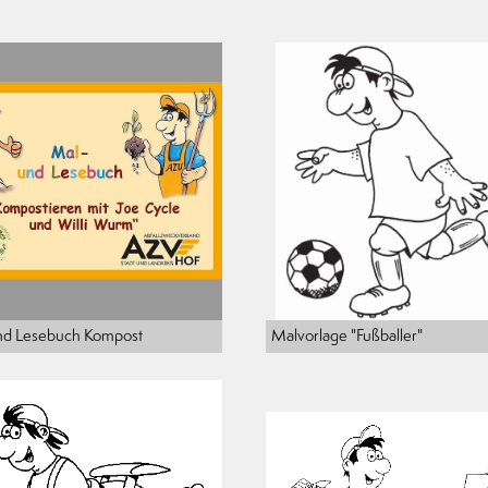
nd Lesebuch Kompost
Malvorlage "Fußballer"