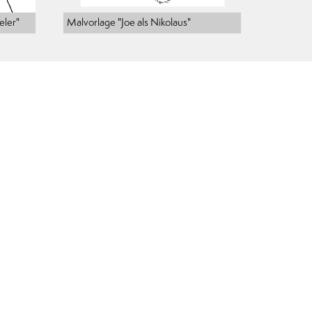
eler"
Malvorlage "Joe als Nikolaus"