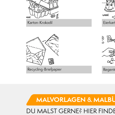
Karton-Krokodil
Eierka
Recycling-Briefpapier
Regent
MALVORLAGEN & MALB
DU MALST GERNE? HIER FIN