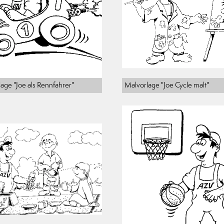
age "Joe als Rennfahrer"
Malvorlage "Joe Cycle malt"