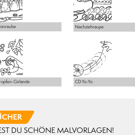
rtonraube
Nachziehraupe
ropfen-Girlande
CD Yo-Yo
ÜCHER
DEST DU SCHÖNE MALVORLAGEN!