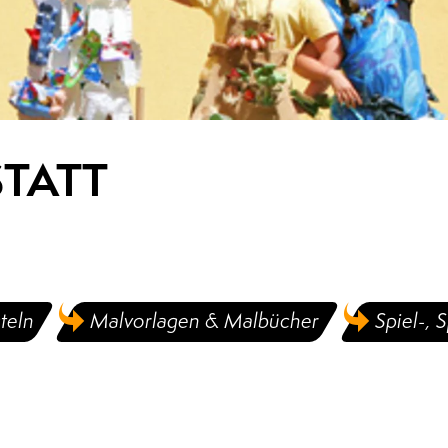
STATT
teln
Malvorlagen & Malbücher
Spiel-, 