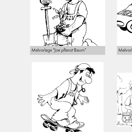
Malvorlage "Joe pflanzt Baum"
Malvorl