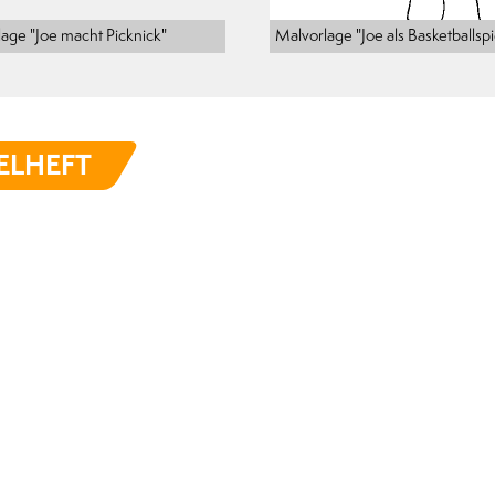
age "Joe macht Picknick"
Malvorlage "Joe als Basketballspi
ELHEFT