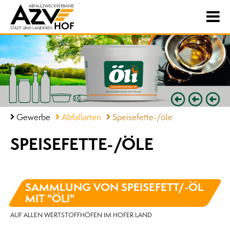
Gewerbe
Abfallarten
Speisefette-/öle
SPEISEFETTE-/ÖLE
SAMMLUNG VON SPEISEFETT/-ÖL
MIT "ÖLI"
AUF ALLEN WERTSTOFFHÖFEN IM HOFER LAND