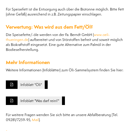
Für Speisefett ist die Entsorgung auch über die Biotonne möglich. Bitte Fett
(ohne Gefäß) ausreichend in z.B. Zeitungspapier einschlagen.
Verwertung: Was wird aus dem Fett/Öl?
Die Speisefette/-öle werden von der Fa. Berndt GmbH (
www.oeli-
thueringen.de
) aufbereitet und von Störstoffen befreit und soweit möglich
als Biokraftstoff eingesetzt. Eine gute Alternative zum Palmöl in der
Biodieselherstellung.
Mehr Informationen
Weitere Informationen (Infoblätter) zum Öli-Sammelsystem finden Sie hier:
Infoblatt "Öli"
Infoblatt "Was darf rein?"
Für weitere Fragen wenden Sie sich bitte an unsere Abfallberatung (Tel.
09281/7259-95,
Mail
).