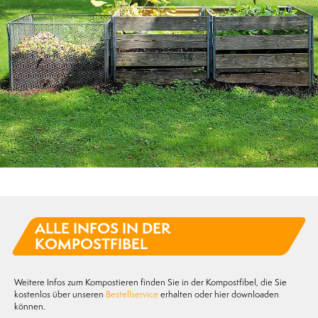
ALLE INFOS IN DER
KOMPOSTFIBEL
Weitere Infos zum Kompostieren finden Sie in der Kompostfibel, die Sie
kostenlos über unseren
Bestellservice
erhalten oder hier downloaden
können.