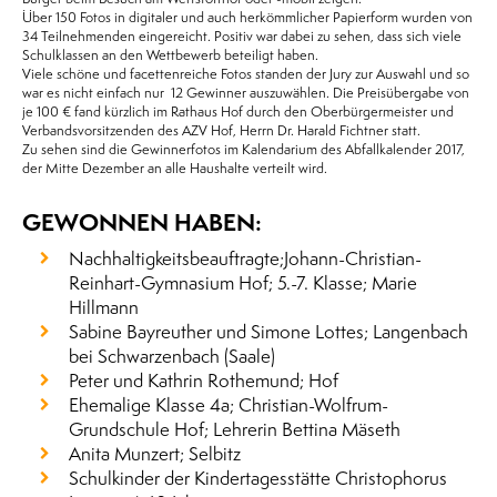
Über 150 Fotos in digitaler und auch herkömmlicher Papierform wurden von
34 Teilnehmenden eingereicht. Positiv war dabei zu sehen, dass sich viele
Schulklassen an den Wettbewerb beteiligt haben.
Viele schöne und facettenreiche Fotos standen der Jury zur Auswahl und so
war es nicht einfach nur 12 Gewinner auszuwählen. Die Preisübergabe von
je 100 € fand kürzlich im Rathaus Hof durch den Oberbürgermeister und
Verbandsvorsitzenden des AZV Hof, Herrn Dr. Harald Fichtner statt.
Zu sehen sind die Gewinnerfotos im Kalendarium des Abfallkalender 2017,
der Mitte Dezember an alle Haushalte verteilt wird.
GEWONNEN HABEN:
Nachhaltigkeitsbeauftragte;Johann-Christian-
Reinhart-Gymnasium Hof; 5.-7. Klasse; Marie
Hillmann
Sabine Bayreuther und Simone Lottes; Langenbach
bei Schwarzenbach (Saale)
Peter und Kathrin Rothemund; Hof
Ehemalige Klasse 4a; Christian-Wolfrum-
Grundschule Hof; Lehrerin Bettina Mäseth
Anita Munzert; Selbitz
Schulkinder der Kindertagesstätte Christophorus