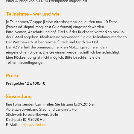
einer Auflage von 80.000 Exemplaren abgedruckt.
Teilnahme - wer und wie
Je Teilnehmer/Gruppe (keine Altersbegrenzung) dürfen max. 10 Fotos
(Papier od. digital, möglichst Querformat) eingesandt werden.
Bitte Namen, Anschrift und ggf. Titel auf der Rückseite vermerken bzw. in
der E-Mail angeben. Idealerweise verwenden Sie die Teilnahmeunterlagen.
Der Wettbewerb ist begrenzt auf Stadt und Landkreis Hof.
Der AZV erhält die uneingeschränkten Nutzungsrechte an den
eingereichten Bildern. Die Gewinner werden schriftlich benachrichtigt.
Eine Rücksendung ist nicht möglich. Bitte beachten Sie die
Teilnahmebedingungen.
Preise
Preisgelder
12 x 100,- €
Einsendung
Ihre Fotos senden bzw. mailen Sie bis zum 15.09.2016 an:
Abfallzweckverband Stadt und Landkreis Hof
Stichwort: Fotowettbewerb 2016
Kirchplatz 10, 95028 Hof
E-Mail:
info(at)azv-hof.de