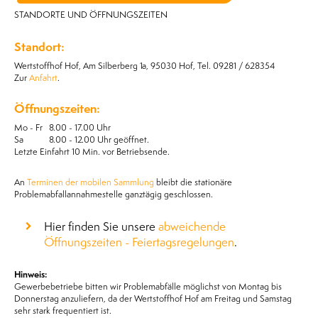
STANDORTE UND ÖFFNUNGSZEITEN
Standort:
Wertstoffhof Hof, Am Silberberg 1a, 95030 Hof, Tel. 09281 / 628354
Zur
Anfahrt
.
Öffnungszeiten:
Mo - Fr 8.00 - 17.00 Uhr
Sa 8.00 - 12.00 Uhr geöffnet.
Letzte Einfahrt 10 Min. vor Betriebsende.
An
Terminen der mobilen Sammlung
bleibt die stationäre
Problemabfallannahmestelle ganztägig geschlossen.
Hier finden Sie unsere
abweichende
Öffnungszeiten - Feiertagsregelungen
.
Hinweis:
Gewerbebetriebe bitten wir Problemabfälle möglichst von Montag bis
Donnerstag anzuliefern, da der Wertstoffhof Hof am Freitag und Samstag
sehr stark frequentiert ist.