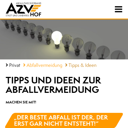
Privat
Abfallvermeidung
Tipps & Ideen
TIPPS UND IDEEN ZUR
ABFALL­VERMEIDUNG
MACHEN SIE MIT!
„DER BESTE ABFALL IST DER, DER
ERST GAR NICHT ENTSTEHT!“