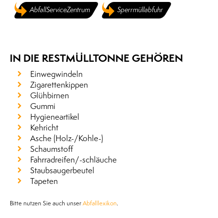
AbfallServiceZentrum
Sperrmüllabfuhr
IN DIE RESTMÜLLTONNE GEHÖREN
Einwegwindeln
Zigarettenkippen
Glühbirnen
Gummi
Hygieneartikel
Kehricht
Asche (Holz-/Kohle-)
Schaumstoff
Fahrradreifen/-schläuche
Staubsaugerbeutel
Tapeten
Bitte nutzen Sie auch unser
Abfalllexikon
.