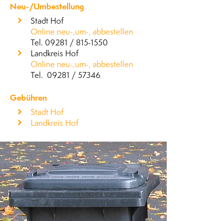
Neu-/Umbestellung
Stadt Hof
Online neu-,um-, abbestellen
Tel. 09281 / 815-1550
Landkreis Hof
Online neu-,um-, abbestellen
Tel. 09281 / 57346
Gebühren
Stadt Hof
Landkreis Hof