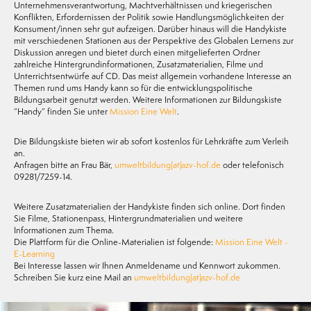
Unternehmensverantwortung, Machtverhältnissen und kriegerischen
Konflikten, Erfordernissen der Politik sowie Handlungsmöglichkeiten der
Konsument/innen sehr gut aufzeigen. Darüber hinaus will die Handykiste
mit verschiedenen Stationen aus der Perspektive des Globalen Lernens zur
Diskussion anregen und bietet durch einen mitgelieferten Ordner
zahlreiche Hintergrundinformationen, Zusatzmaterialien, Filme und
Unterrichtsentwürfe auf CD. Das meist allgemein vorhandene Interesse an
Themen rund ums Handy kann so für die entwicklungspolitische
Bildungsarbeit genutzt werden. Weitere Informationen zur Bildungskiste
“Handy” finden Sie unter
Mission Eine Welt
.
Die Bildungskiste bieten wir ab sofort kostenlos für Lehrkräfte zum Verleih
an.
Anfragen bitte an Frau Bär,
umweltbildung(at)azv-hof.de
oder telefonisch
09281/7259-14.
Weitere Zusatzmaterialien der Handykiste finden sich online. Dort finden
Sie Filme, Stationenpass, Hintergrundmaterialien und weitere
Informationen zum Thema.
Die Plattform für die Online-Materialien ist folgende:
Mission Eine Welt -
E-Learning
Bei Interesse lassen wir Ihnen Anmeldename und Kennwort zukommen.
Schreiben Sie kurz eine Mail an
umweltbildung(at)azv-hof.de