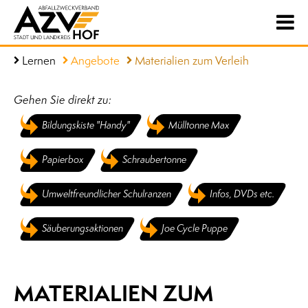
Lernen
Angebote
Materialien zum Verleih
Gehen Sie direkt zu:
Bildungskiste "Handy"
Mülltonne Max
Papierbox
Schraubertonne
Umweltfreundlicher Schulranzen
Infos, DVDs etc.
Säuberungsaktionen
Joe Cycle Puppe
MATERIALIEN ZUM