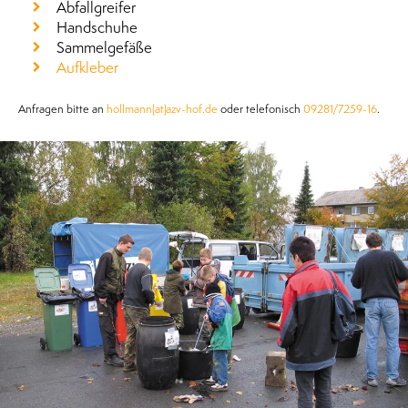
Abfallgreifer
Handschuhe
Sammelgefäße
Aufkleber
Anfragen bitte an
hollmann(at)azv-hof.de
oder telefonisch
09281/7259-16
.