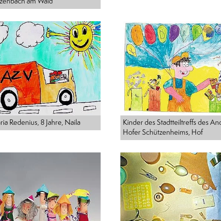
zenbach am Wald
ria Redenius, 8 Jahre, Naila
Kinder des Stadtteiltreffs des An
Hofer Schützenheims, Hof