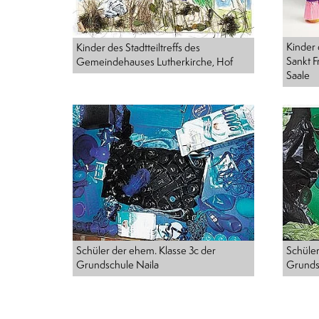
Kinder 
Kinder des Stadtteiltreffs des
Sankt F
Gemeindehauses Lutherkirche, Hof
Saale
Schüler
Schüler der ehem. Klasse 3c der
Grunds
Grundschule Naila