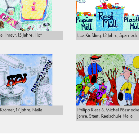
a Illmayr, 15 Jahre, Hof
Lisa Kießling, 12 Jahre, Sparneck
Krämer, 17 Jahre, Naila
Philipp Riess & Michel Pössnecke
Jahre, Staatl. Realschule Naila