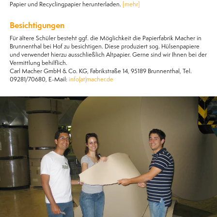
Papier und Recyclingpapier herunterladen.
[mehr]
Besichtigungen
Für ältere Schüler besteht ggf. die Möglichkeit die Papierfabrik Macher in
Brunnenthal bei Hof zu besichtigen. Diese produziert sog. Hülsenpapiere
und verwendet hierzu ausschließlich Altpapier. Gerne sind wir Ihnen bei der
Vermittlung behilflich.
Carl Macher GmbH & Co. KG, Fabrikstraße 14, 95189 Brunnenthal, Tel.
09281/70680, E-Mail:
info(at)macher.de