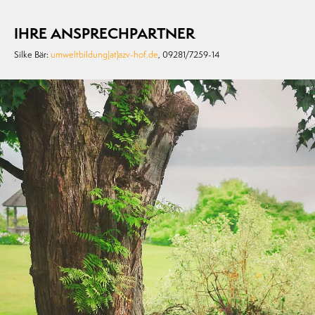
IHRE ANSPRECHPARTNER
Silke Bär:
umweltbildung(at)azv-hof.de
, 09281/7259-14