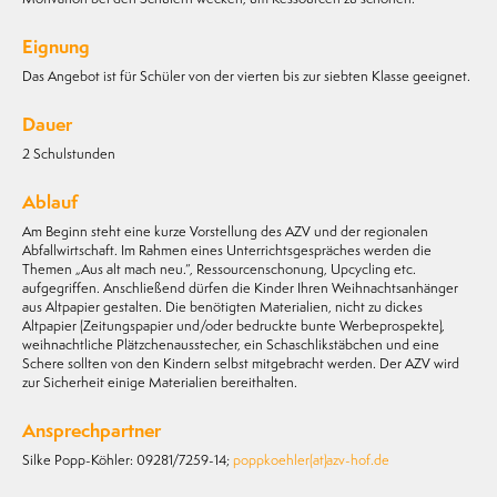
Eignung
Das Angebot ist für Schüler von der vierten bis zur siebten Klasse geeignet.
Dauer
2 Schulstunden
Ablauf
Am Beginn steht eine kurze Vorstellung des AZV und der regionalen
Abfallwirtschaft. Im Rahmen eines Unterrichtsgespräches werden die
Themen „Aus alt mach neu.“, Ressourcenschonung, Upcycling etc.
aufgegriffen. Anschließend dürfen die Kinder Ihren Weihnachtsanhänger
aus Altpapier gestalten. Die benötigten Materialien, nicht zu dickes
Altpapier (Zeitungspapier und/oder bedruckte bunte Werbeprospekte),
weihnachtliche Plätzchenausstecher, ein Schaschlikstäbchen und eine
Schere sollten von den Kindern selbst mitgebracht werden. Der AZV wird
zur Sicherheit einige Materialien bereithalten.
Ansprechpartner
Silke Popp-Köhler: 09281/7259-14;
poppkoehler(at)azv-hof.de