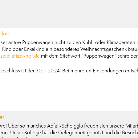
mber
eser antike Puppenwagen nicht zu den Kühl- oder Klimageräten 
n Kind oder Enkelkind ein besonderes Weihnachtsgeschenk brauc
piel(at)azv-hof.de
mit dem Stichwort "Puppenwagen" schreiben
deschluss ist der 30.11.2024. Bei mehreren Einsendungen entsch
er
rd! Über so manches Abfall-Schdiggla freuen sich unsere Mitar
eon. Unser Kollege hat die Gelegenheit genutzt und die Besuch