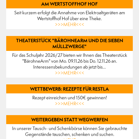
AM WERTSTOFFHOF HOF
Seit kurzem erfolgt die Annahme von Elektroaltgeräten am
Wertstoffhof Hof über eine Theke.
>>>MEHR<<<
THEATERSTÜCK "BÄROHNEARM UND DIE SIEBEN
MÜLLZWERGE"
Für das Schuljahr 2026/27 bieten wir Ihnen das Theaterstück
"BärohneArm" von Mo. 09.11.26 bis Do. 12.11.26 an.
Interessensbekundungen ab jetzt bis…
>>>MEHR<<<
WETTBEWERB: REZEPTE FÜR RESTLA
Rezept einreichen und 150€ gewinnen!
>>>MEHR<<<
WEITERGEBEN STATT WEGWERFEN
In unserer Tausch- und Schenkbörse können Sie gebrauchte
Gegenstände tauschen, schenken und suchen.