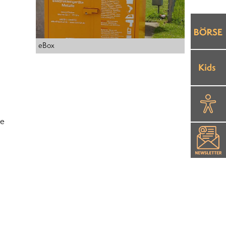
eBox
ie