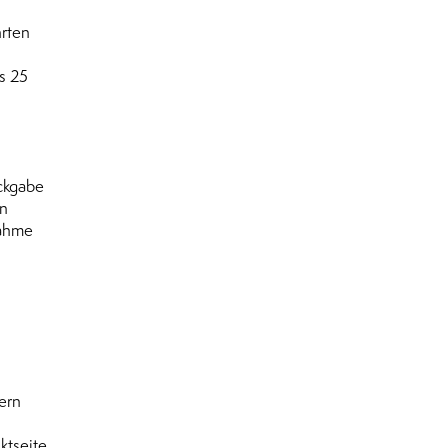
hrten
s 25
ückgabe
in
nahme
ern
ktseite.