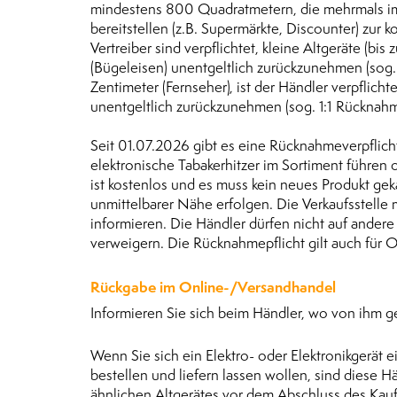
mindestens 800 Quadratmetern, die mehrmals im 
bereitstellen (z.B. Supermärkte, Discounter) zur
Vertreiber sind verpflichtet, kleine Altgeräte (bis
(Bügeleisen) unentgeltlich zurückzunehmen (sog.
Zentimeter (Fernseher), ist der Händler verpflich
unentgeltlich zurückzunehmen (sog. 1:1 Rücknahm
Seit 01.07.2026 gibt es eine Rücknahmeverpflichtu
elektronische Tabakerhitzer im Sortiment führen
ist kostenlos und es muss kein neues Produkt gek
unmittelbarer Nähe erfolgen. Die Verkaufsstell
informieren. Die Händler dürfen nicht auf ande
verweigern. Die Rücknahmepflicht gilt auch für 
Rückgabe im Online-/Versandhandel
Informieren Sie sich beim Händler, wo von ihm 
Wenn Sie sich ein Elektro- oder Elektronikgerät
bestellen und liefern lassen wollen, sind diese H
ähnlichen Altgerätes vor dem Abschluss des Kauf