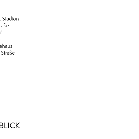
. Stadion
raße
“
e
tehaus
 Straße
BLICK