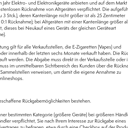
Jahr Elektro- und Elektronikgeräte anbieten und auf dem Markt
 kostenlosen Rücknahme von Altgeräten verpflichtet. Die aufgefü
 zu 3 Stck.), deren Kantenlänge nicht größer ist als 25 Zentimeter
 0:1 Rücknahme); bei Altgeräten mit einer Kantenlänge größer al
tet, dieses bei Neukauf eines Geräts der gleichen Geräteart
e).
ng gilt für alle Verkaufsstellen, die E-Zigaretten (Vapes) und
 oder innerhalb der letzten sechs Monate verkauft haben. Die R
auft werden. Die Abgabe muss direkt in der Verkaufsstelle oder 
e muss im unmittelbaren Sichtbereich des Kunden über die Rück
re Sammelstellen verweisen, um damit die eigene Annahme zu
Onlineshops.
geschaffene Rückgabemöglichkeiten bestehen.
 einer bestimmten Kategorie (größere Geräte) bei größeren Händl
ändler verpflichtet, Sie nach Ihrem Interesse zur Rückgabe eines
vertrages zu befragen, etwa durch eine Checkbox auf der Produ