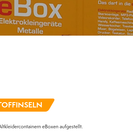
OFF­INSELN
ltkleidercontainern eBoxen aufgestellt.