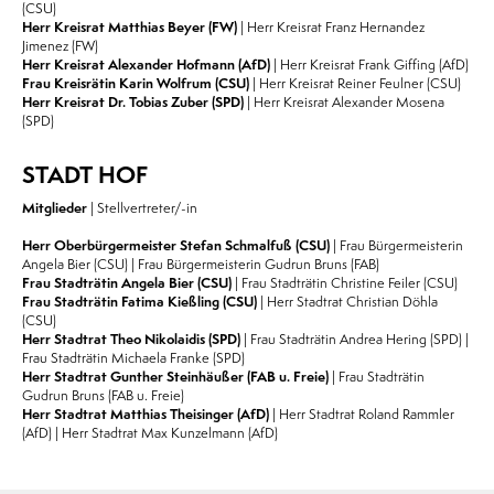
(CSU)
Herr Kreisrat Matthias Beyer (FW)
| Herr Kreisrat Franz Hernandez
Jimenez (FW)
Herr Kreisrat Alexander Hofmann (AfD)
| Herr Kreisrat Frank Giffing (AfD)
Frau Kreisrätin Karin Wolfrum (CSU)
| Herr Kreisrat Reiner Feulner (CSU)
Herr Kreisrat Dr. Tobias Zuber (SPD)
| Herr Kreisrat Alexander Mosena
(SPD)
STADT HOF
Mitglieder
| Stellvertreter/-in
Herr Oberbürgermeister Stefan Schmalfuß (CSU)
| Frau Bürgermeisterin
Angela Bier (CSU) | Frau Bürgermeisterin Gudrun Bruns (FAB)
Frau Stadträtin Angela Bier (CSU)
| Frau Stadträtin Christine Feiler (CSU)
Frau Stadträtin Fatima Kießling (CSU)
| Herr Stadtrat Christian Döhla
(CSU)
Herr Stadtrat Theo Nikolaidis (SPD)
| Frau Stadträtin Andrea Hering (SPD) |
Frau Stadträtin Michaela Franke (SPD)
Herr Stadtrat Gunther Steinhäußer (FAB u. Freie)
| Frau Stadträtin
Gudrun Bruns (FAB u. Freie)
Herr Stadtrat Matthias Theisinger (AfD)
| Herr Stadtrat Roland Rammler
(AfD) | Herr Stadtrat Max Kunzelmann (AfD)