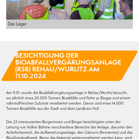
Das Lager
BESICHTIGUNG DER
BIOABFALLVERGÄRUNGSANLAGE
(RSB) REHAU/WURLITZ AM
11.10.2024
Am 11.10. wurde die Bioabfallvergärungsanlage in Rehau/Wurlitz besucht,
wo jährlich etwa 20.000 Tonnen Bioabfälle und Fette zu Biogas und einem
nährstoffreichen Substrat verarbeitet werden. Davon sind etwa 14.000
Tonnen Bioabfälle aus der Stadt und dem Landkreis Hof.
Die 23 interessierten Bürgerinnen und Bürger besichtigten unter der
Leitung von Volker Böhme verschiedene Bereiche der Anlage, darunter den
Anlieferbereich, die Aufbereitungsanlage, den Gärturm (Fermenter) und das
Blockheizkraftwerk. Bevor das Material weiterverarbeitet werden kann, wird