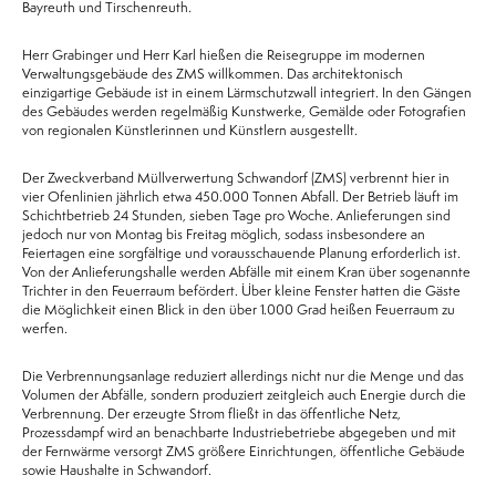
Bayreuth und Tirschenreuth.
Herr Grabinger und Herr Karl hießen die Reisegruppe im modernen
Verwaltungsgebäude des ZMS willkommen. Das architektonisch
einzigartige Gebäude ist in einem Lärmschutzwall integriert. In den Gängen
des Gebäudes werden regelmäßig Kunstwerke, Gemälde oder Fotografien
von regionalen Künstlerinnen und Künstlern ausgestellt.
Der Zweckverband Müllverwertung Schwandorf (ZMS) verbrennt hier in
vier Ofenlinien jährlich etwa 450.000 Tonnen Abfall. Der Betrieb läuft im
Schichtbetrieb 24 Stunden, sieben Tage pro Woche. Anlieferungen sind
jedoch nur von Montag bis Freitag möglich, sodass insbesondere an
Feiertagen eine sorgfältige und vorausschauende Planung erforderlich ist.
Von der Anlieferungshalle werden Abfälle mit einem Kran über sogenannte
Trichter in den Feuerraum befördert. Über kleine Fenster hatten die Gäste
die Möglichkeit einen Blick in den über 1.000 Grad heißen Feuerraum zu
werfen.
Die Verbrennungsanlage reduziert allerdings nicht nur die Menge und das
Volumen der Abfälle, sondern produziert zeitgleich auch Energie durch die
Verbrennung. Der erzeugte Strom fließt in das öffentliche Netz,
Prozessdampf wird an benachbarte Industriebetriebe abgegeben und mit
der Fernwärme versorgt ZMS größere Einrichtungen, öffentliche Gebäude
sowie Haushalte in Schwandorf.