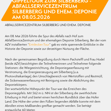
GIPFELTOUR ZUM SILBERBERG -
ABFALLSERVICEZENTRUM
SILBERBERG UND EHEM. DEPONIE
AM 08.05.2026
ABFALLSERVICEZENTRUM SILBERBERG UND EHEM. DEPONIE
Am 08. Mai 2026 führte die Spur des Abfalls nach Hof zum
AbfallServiceZentrum und der ehemaligen Deponie Silberberg. Bei der vom
AZV installierten “
Entdecker-Tour
” gab es viele spannende Einblicke in die
Historie der Deponie sowie zur derzeitigen Nutzung der Fläche.
Nach der gemeinsamen Begrüßung durch Herrn Pachsteffl und Frau Hodel
(beide AZV) besichtigten die Teilnehmerinnen und Teilnehmer folgende
Stationen: die Wiegeeinrichtung, die Deponiegaserfassung mit
Verstromung, die Energieerzeugung am Silberberg (u.a.
Photovoltaikanlage), den Umschlagbereich von Wertstoffen und Restmüll,
die Sickerwassererfassung mit Reinigung sowie die Abdichtung des
Deponiekörpers.
Der wortwörtliche Höhepunkt der Tour war das Erreichen des
Deponiegipfels. Mit 562 m ü. NN ist der Silberberg die zweithöchste
Erhebung in Hof und bietet einen herrlichen Rundblick über das Hofer
Land. Die Höhe der unter den Füßen liegenden Abfälle konnte mit dem
Abrollen eines Maßbandes greifbar gemacht werden. Sie beträgt
erstaunliche 60 Meter.