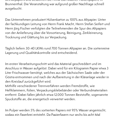
Brunnenthal. Die Veranstaltung war aufgrund großer Nachfrage schnell
ausgebucht.
Das Unternehmen produziert Hülsenkarton zu 100% aus Altpapier. Unter
der fachkundigen Leitung von Herrn Frank Macht, Herrn Stefan Seifert und
Herrn Jörg Fischer verfolgten die Teilnehmenden die Spur des Altpapiers
von der Anlieferung über die Vorsortierung, Reinigung, Zerkleinerung,
Trocknung und Glättung bis zur Verpackung.
Täglich liefern 30-40 LKWs rund 700 Tonnen Altpapier an. Die sortenreine
Lagerung und Qualitätskontrolle sind entscheidend.
Im ersten Verarbeitungsschritt wird das Material geschreddert und im
Anschluss in Wasser aufgelöst. Dabei wird für ein Kilogramm Papier etwa 3
Liter Frischwasser benötigt, welches aus der Sächsischen Saale oder der
Göstra entnommen und nach der Aufbereitung in der Kläranlage wieder in
den Kreislauf zurückgeführt wird.
Mithilfe verschiedener Trennverfahren werden Fremdstoffe, wie
Heftklammern, Folien, Verpackungsklebebänder oder Verbundmaterialien
entfernt. Dabei fallen jährlich etwa 12.000 Tonnen Reststoffe, sogenannte
Spuckstoffe an, die energetisch verwertet werden.
Im Pulper werden 5% des sortierten Papiers mit 95% Wasser angemischt,
sodass ein Faserbrei entsteht. Da Papierfasern nur sechs bis acht Mal