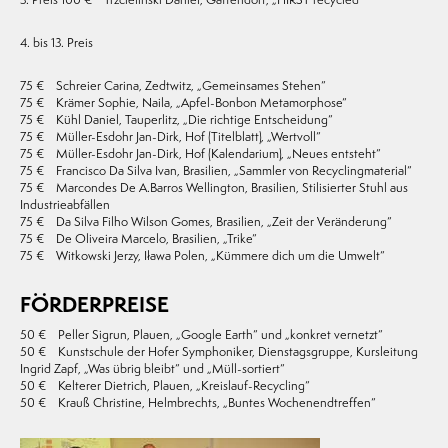
3. Preis 100 € Trzcielinski Daniel, Gattendorf, „HIRST recycled“
4. bis 13. Preis
75 € Schreier Carina, Zedtwitz, „Gemeinsames Stehen“
75 € Krämer Sophie, Naila, „Apfel-Bonbon Metamorphose“
75 € Kühl Daniel, Tauperlitz, „Die richtige Entscheidung“
75 € Müller-Esdohr Jan-Dirk, Hof (Titelblatt), „Wertvoll“
75 € Müller-Esdohr Jan-Dirk, Hof (Kalendarium), „Neues entsteht“
75 € Francisco Da Silva Ivan, Brasilien, „Sammler von Recyclingmaterial“
75 € Marcondes De A.Barros Wellington, Brasilien, Stilisierter Stuhl aus
Industrieabfällen
75 € Da Silva Filho Wilson Gomes, Brasilien, „Zeit der Veränderung“
75 € De Oliveira Marcelo, Brasilien, „Trike“
75 € Witkowski Jerzy, Iława Polen, „Kümmere dich um die Umwelt“
FÖRDERPREISE
50 € Peller Sigrun, Plauen, „Google Earth“ und „konkret vernetzt“
50 € Kunstschule der Hofer Symphoniker, Dienstagsgruppe, Kursleitung
Ingrid Zapf, „Was übrig bleibt“ und „Müll-sortiert“
50 € Kelterer Dietrich, Plauen, „Kreislauf-Recycling“
50 € Krauß Christine, Helmbrechts, „Buntes Wochenendtreffen“