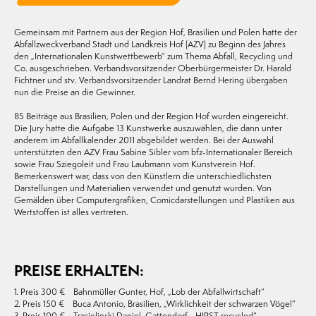
Gemeinsam mit Partnern aus der Region Hof, Brasilien und Polen hatte der
Abfallzweckverband Stadt und Landkreis Hof (AZV) zu Beginn des Jahres
den „Internationalen Kunstwettbewerb“ zum Thema Abfall, Recycling und
Co. ausgeschrieben. Verbandsvorsitzender Oberbürgermeister Dr. Harald
Fichtner und stv. Verbandsvorsitzender Landrat Bernd Hering übergaben
nun die Preise an die Gewinner.
85 Beiträge aus Brasilien, Polen und der Region Hof wurden eingereicht.
Die Jury hatte die Aufgabe 13 Kunstwerke auszuwählen, die dann unter
anderem im Abfallkalender 2011 abgebildet werden. Bei der Auswahl
unterstützten den AZV Frau Sabine Sibler vom bfz-Internationaler Bereich
sowie Frau Sziegoleit und Frau Laubmann vom Kunstverein Hof.
Bemerkenswert war, dass von den Künstlern die unterschiedlichsten
Darstellungen und Materialien verwendet und genutzt wurden. Von
Gemälden über Computergrafiken, Comicdarstellungen und Plastiken aus
Wertstoffen ist alles vertreten.
PREISE ERHALTEN:
1. Preis 300 € Bahnmüller Gunter, Hof, „Lob der Abfallwirtschaft“
2. Preis 150 € Buca Antonio, Brasilien, „Wirklichkeit der schwarzen Vögel“