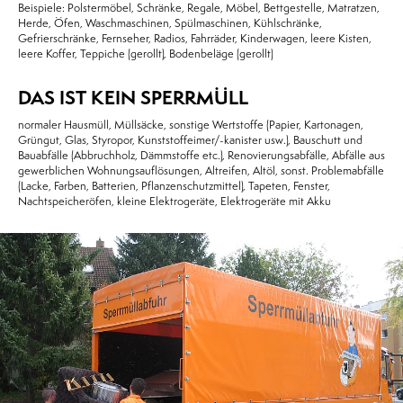
Beispiele: Polstermöbel, Schränke, Regale, Möbel, Bettgestelle, Matratzen,
Herde, Öfen, Waschmaschinen, Spülmaschinen, Kühlschränke,
Gefrierschränke, Fernseher, Radios, Fahrräder, Kinderwagen, leere Kisten,
leere Koffer, Teppiche (gerollt), Bodenbeläge (gerollt)
DAS IST KEIN SPERRMÜLL
normaler Hausmüll, Müllsäcke, sonstige Wertstoffe (Papier, Kartonagen,
Grüngut, Glas, Styropor, Kunststoffeimer/-kanister usw.), Bauschutt und
Bauabfälle (Abbruchholz, Dämmstoffe etc.), Renovierungsabfälle, Abfälle aus
gewerblichen Wohnungsauflösungen, Altreifen, Altöl, sonst. Problemabfälle
(Lacke, Farben, Batterien, Pflanzenschutzmittel), Tapeten, Fenster,
Nachtspeicheröfen, kleine Elektrogeräte, Elektrogeräte mit Akku