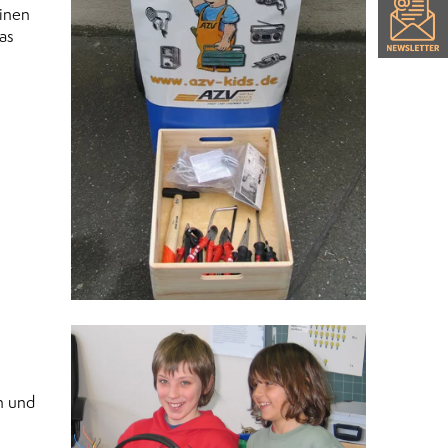
einen
as
n und