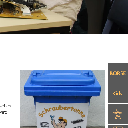
sei es
wird