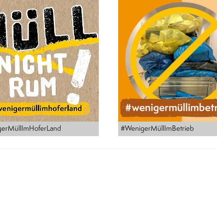
erMüllImHoferLand
#WenigerMüllImBetrieb