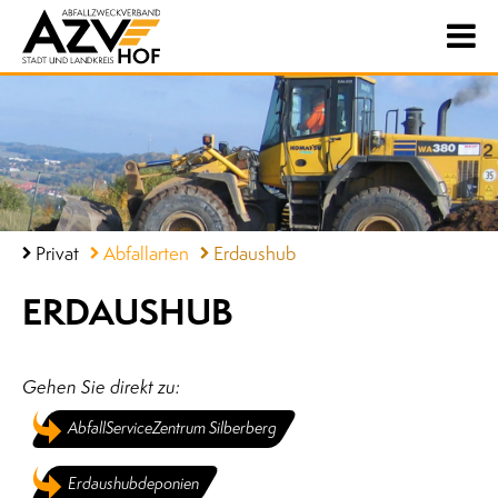
Privat
Abfallarten
Erdaushub
ERDAUSHUB
Gehen Sie direkt zu:
AbfallServiceZentrum Silberberg
Erdaushubdeponien