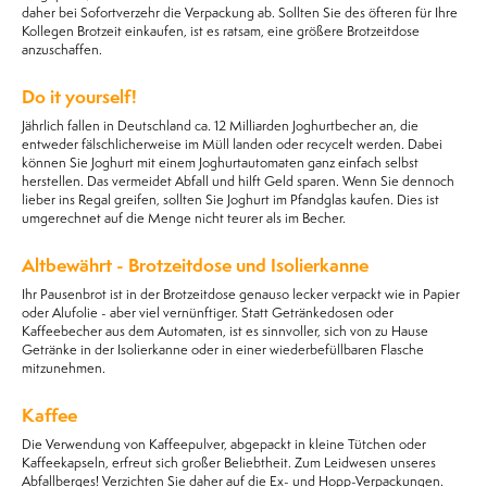
daher bei Sofortverzehr die Verpackung ab. Sollten Sie des öfteren für Ihre
Kollegen Brotzeit einkaufen, ist es ratsam, eine größere Brotzeitdose
anzuschaffen.
Do it yourself!
Jährlich fallen in Deutschland ca. 12 Milliarden Joghurtbecher an, die
entweder fälschlicherweise im Müll landen oder recycelt werden. Dabei
können Sie Joghurt mit einem Joghurtautomaten ganz einfach selbst
herstellen. Das vermeidet Abfall und hilft Geld sparen. Wenn Sie dennoch
lieber ins Regal greifen, sollten Sie Joghurt im Pfandglas kaufen. Dies ist
umgerechnet auf die Menge nicht teurer als im Becher.
Altbewährt - Brotzeitdose und Isolierkanne
Ihr Pausenbrot ist in der Brotzeitdose genauso lecker verpackt wie in Papier
oder Alufolie - aber viel vernünftiger. Statt Getränkedosen oder
Kaffeebecher aus dem Automaten, ist es sinnvoller, sich von zu Hause
Getränke in der Isolierkanne oder in einer wiederbefüllbaren Flasche
mitzunehmen.
Kaffee
Die Verwendung von Kaffeepulver, abgepackt in kleine Tütchen oder
Kaffeekapseln, erfreut sich großer Beliebtheit. Zum Leidwesen unseres
Abfallberges! Verzichten Sie daher auf die Ex- und Hopp-Verpackungen.