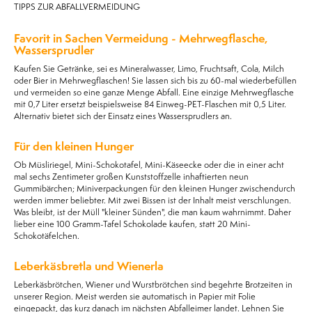
TIPPS ZUR ABFALLVERMEIDUNG
Favorit in Sachen Vermeidung - Mehrwegflasche,
Wassersprudler
Kaufen Sie Getränke, sei es Mineralwasser, Limo, Fruchtsaft, Cola, Milch
oder Bier in Mehrwegflaschen! Sie lassen sich bis zu 60-mal wiederbefüllen
und vermeiden so eine ganze Menge Abfall. Eine einzige Mehrwegflasche
mit 0,7 Liter ersetzt beispielsweise 84 Einweg-PET-Flaschen mit 0,5 Liter.
Alternativ bietet sich der Einsatz eines Wassersprudlers an.
Für den kleinen Hunger
Ob Müsliriegel, Mini-Schokotafel, Mini-Käseecke oder die in einer acht
mal sechs Zentimeter großen Kunststoffzelle inhaftierten neun
Gummibärchen; Miniverpackungen für den kleinen Hunger zwischendurch
werden immer beliebter. Mit zwei Bissen ist der Inhalt meist verschlungen.
Was bleibt, ist der Müll "kleiner Sünden", die man kaum wahrnimmt. Daher
lieber eine 100 Gramm-Tafel Schokolade kaufen, statt 20 Mini-
Schokotäfelchen.
Leberkäsbretla und Wienerla
Leberkäsbrötchen, Wiener und Wurstbrötchen sind begehrte Brotzeiten in
unserer Region. Meist werden sie automatisch in Papier mit Folie
eingepackt, das kurz danach im nächsten Abfalleimer landet. Lehnen Sie