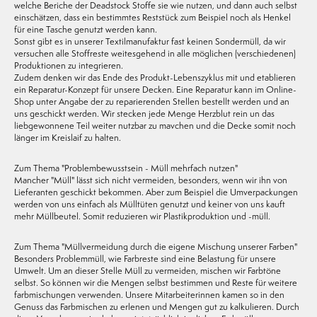
welche Beriche der Deadstock Stoffe sie wie nutzen, und dann auch selbst
einschätzen, dass ein bestimmtes Reststück zum Beispiel noch als Henkel
für eine Tasche genutzt werden kann.
Sonst gibt es in unserer Textilmanufaktur fast keinen Sondermüll, da wir
versuchen alle Stoffreste weitesgehend in alle möglichen (verschiedenen)
Produktionen zu integrieren.
Zudem denken wir das Ende des Produkt-Lebenszyklus mit und etablieren
ein Reparatur-Konzept für unsere Decken. Eine Reparatur kann im Online-
Shop unter Angabe der zu reparierenden Stellen bestellt werden und an
uns geschickt werden. Wir stecken jede Menge Herzblut rein un das
liebgewonnene Teil weiter nutzbar zu mavchen und die Decke somit noch
länger im Kreislaif zu halten.
Zum Thema "Problembewusstsein - Müll mehrfach nutzen"
Mancher "Müll" lässt sich nicht vermeiden, besonders, wenn wir ihn von
Lieferanten geschickt bekommen. Aber zum Beispiel die Umverpackungen
werden von uns einfach als Mülltüten genutzt und keiner von uns kauft
mehr Müllbeutel. Somit reduzieren wir Plastikproduktion und -müll.
Zum Thema "Müllvermeidung durch die eigene Mischung unserer Farben"
Besonders Problemmüll, wie Farbreste sind eine Belastung für unsere
Umwelt. Um an dieser Stelle Müll zu vermeiden, mischen wir Farbtöne
selbst. So können wir die Mengen selbst bestimmen und Reste für weitere
farbmischungen verwenden. Unsere Mitarbeiterinnen kamen so in den
Genuss das Farbmischen zu erlenen und Mengen gut zu kalkulieren. Durch