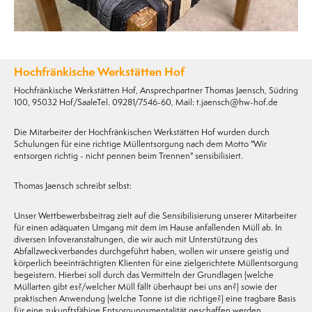
Hochfränkische Werkstätten Hof
Hochfränkische Werkstätten Hof, Ansprechpartner Thomas Jaensch, Südring
100, 95032 Hof/SaaleTel. 09281/7546-60, Mail: t.jaensch@hw-hof.de
Die Mitarbeiter der Hochfränkischen Werkstätten Hof wurden durch
Schulungen für eine richtige Müllentsorgung nach dem Motto "Wir
entsorgen richtig - nicht pennen beim Trennen" sensibilisiert.
Thomas Jaensch schreibt selbst:
Unser Wettbewerbsbeitrag zielt auf die Sensibilisierung unserer Mitarbeiter
für einen adäquaten Umgang mit dem im Hause anfallenden Müll ab. In
diversen Infoveranstaltungen, die wir auch mit Unterstützung des
Abfallzweckverbandes durchgeführt haben, wollen wir unsere geistig und
körperlich beeinträchtigten Klienten für eine zielgerichtete Müllentsorgung
begeistern. Hierbei soll durch das Vermitteln der Grundlagen (welche
Müllarten gibt es?/welcher Müll fällt überhaupt bei uns an?) sowie der
praktischen Anwendung (welche Tonne ist die richtige?) eine tragbare Basis
für eine zukunftsfähige Entsorgungsmentalität geschaffen werden.