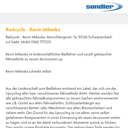
Radcycle - Kevin Mikeska
Radcycle - Kevin Mikeska, Münchbergerstr. 7a, 95126 Schwarzenbach
a.d.Saale, Mobil 0160 7717215
Kevin Mikeska ist leidenschaftlicher Radfahrer und cycelt gebrauchte
Fahrradteile zu neuen Accessoires up.
Kevin Mikeska schreibt selbst:
Aus der Leidenschaft zum Radfahren entstand ein Label, das sich um das
Upcycling alter bzw. verschlissener Fahrradteile dreht. Hierbei werden fast
alle gebrauchten Fahrradkomponenten zu neuen Sachen weiterverwertet
wie z.B. Gürtel aus alten Fahrradreifen, Schlüsselanhänger aus
verschlissenen Ketten oder Wanduhren aus alten Bremsscheiben und
vielem mehr. Der Grund für das Upcycling ist vor allem, seine selbst
gefahrenen Komponenten in einer Erinnerung als neues Accessoire weiter
zu tragen und so an die damit verbundenen Momente zurück zu blicken.
Dies macht unsere Produkte einzigartig. Die gebrauchten Teile werden bis