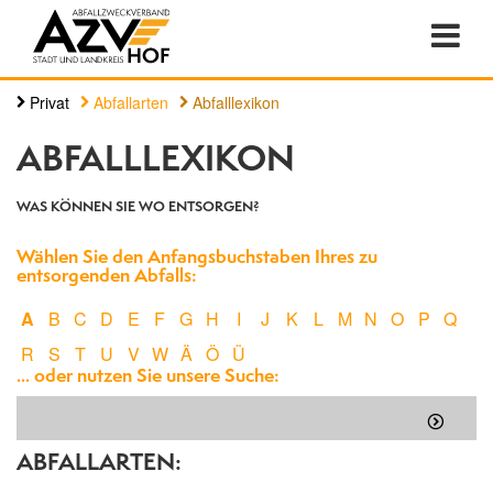
Privat
Abfallarten
Abfalllexikon
ABFALLLEXIKON
WAS KÖNNEN SIE WO ENTSORGEN?
Wählen Sie den Anfangsbuchstaben Ihres zu
entsorgenden Abfalls:
A
B
C
D
E
F
G
H
I
J
K
L
M
N
O
P
Q
R
S
T
U
V
W
Ä
Ö
Ü
... oder nutzen Sie unsere Suche:
ABFALLARTEN: