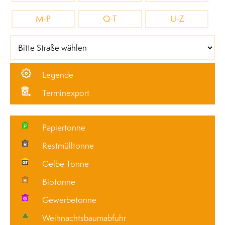
M-P
Q-T
U-Z
Legende
Terminexport
Papiertonne
Restmülltonne
Gelbe Tonne
Biotonne
Gewerbetonne
Weihnachtsbaumabfuhr