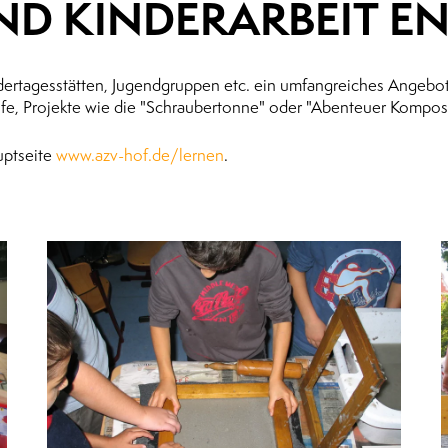
ND KINDERARBEIT E
ndertagesstätten, Jugendgruppen etc. ein umfangreiches Angebo
fe, Projekte wie die "Schraubertonne" oder "Abenteuer Kompost" 
uptseite
www.azv-hof.de/lernen
.