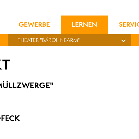
GEWERBE
LERNEN
SERVI
THEATER "BÄROHNEARM"
KT
MÜLLZWERGE"
OFECK