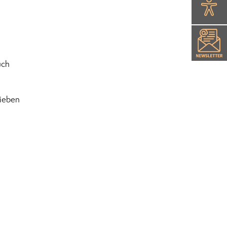
uch
sieben