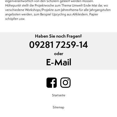
eigenverantwortlich von den Schülern geleert werden müssen.
Höhepunkt stellt die Projektwoche zum Thema Umwelt Ende Mai dar, wo
verschiedene Workshops/Projekte zum Jahresthema für alle Jahrgangstufen
angeboten werden, zum Beispiel Upcycling aus Altkleidern, Papier
schöpfen usw.
Haben Sie noch Fragen?
09281 7259-14
oder
E-Mail
Startseite
Sitemap