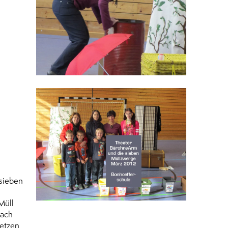
sieben
Müll
rach
setzen