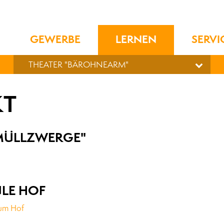
GEWERBE
LERNEN
SERVI
THEATER "BÄROHNEARM"
KT
MÜLLZWERGE"
LE HOF
rum Hof