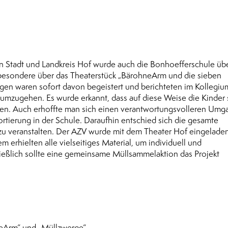
 in Stadt und Landkreis Hof wurde auch die Bonhoefferschule übe
besondere über das Theaterstück „BärohneArm und die sieben
gen waren sofort davon begeistert und berichteten im Kollegi
umzugehen. Es wurde erkannt, dass auf diese Weise die Kinder 
önnen. Auch erhoffte man sich einen verantwortungsvolleren Umg
tierung in der Schule. Daraufhin entschied sich die gesamte
 zu veranstalten. Der AZV wurde mit dem Theater Hof eingeladen
 erhielten alle vielseitiges Material, um individuell und
ießlich sollte eine gemeinsame Müllsammelaktion das Projekt
neArm“ und „Müllzwerge“