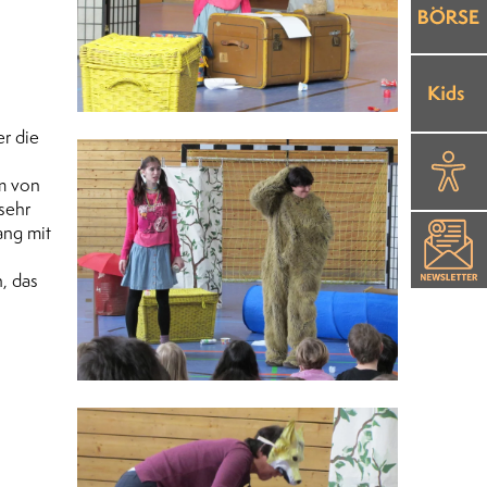
r die
um von
sehr
ang mit
, das