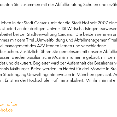
esuchten Sie zusammen mit der Abfallberatung Schulen und erzäh
eben in der Stadt Caruaru, mit der die Stadt Hof seit 2007 eine
 studiert an der dortigen Universität Wirtschaftsingenieurwesen
 arbeitet bei der Stadtverwaltung Caruaru. Die beiden nehmen a
es mit dem Titel „Umweltbildung und Abfallmanagement“ teil.
fallmanagement des AZV kennen lernen und verschiedene
besuchen. Zusätzlich führen Sie gemeinsam mit unserer Abfallb
Klassen werden brasilianische Musikinstrumente gebaut, mit den
und diskutiert. Begleitet wird der Aufenthalt der Brasilianer 
nis Malburger. Beide werden im Herbst für drei Monate in Bras
r im Studiengang Umweltingenieurwesen in München gemacht. 
 Er ist an der Hochschule Hof immatrikuliert. Mit ihm nimmt er
azv-hof.de
v-hof.de