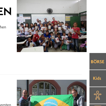
IEN
chen
lernten