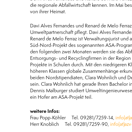
die regionale Abfallwirtschaft kennen. Im Mai b
von ihrer Heimat.
Davi Alves Fernandes und Renard de Melo Ferraz l
Umweltpartnerschaft pflegt. Davi Alves Fernandes
Renard de Melo Ferraz ist Verwaltungsjurist und
Süd-Nord-Projekt des sogenannten ASA-Programm
den folgenden zwei Monaten werden sie das Ab
Entsorgungs- und Recyclingfirmen in der Region 
Projekte in Schulen durch. Mit den niedrigeren 
höheren Klassen globale Zusammenhänge erkundet 
beiden Nordstipendiaten, Clara Wohnlich und Den
sein. Clara Wohnlich hat gerade Ihren Bachelo
Dennis Malburger studiert Umweltingenieurwesen.
ein Hofer am ASA-Projekt teil.
weitere Infos:
Frau Popp-Köhler Tel. 09281/7259-14,
info(at)
Herr Knoblich Tel. 09281/7259-90,
info(at)az