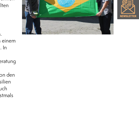
lten
.
n einem
 In
eratung
von den
ilien
Auch
stmals