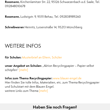
Rossmann,
Kirchenlamitzer Str. 22, 95126 Schwarzenbach a.d. Saale, Tel.
092848010678
Rossmann,
Ludwigstr. 9, 95111 Rehau, Tel. 092838989260
Schreibwaren
Heinritz, Luisenstraße 14, 95213 Münchberg
WEITERE INFOS
für Schulen:
Musterbrief an Eltern, Schüler
unser Angebot an Schulen:
„Aktion Recyclingpapier – Papier selbst
schöpfen“
[mehr]
Infos zum Thema Recyclingpapier:
www.blauer-engel.de
Hier finden Sie tolle Infos, Materialien, etc. zum Thema Recyclingpapier
und Schulstart mit dem Blauen Engel.
weitere Links zum Thema
[mehr]
Haben Sie noch Fragen?