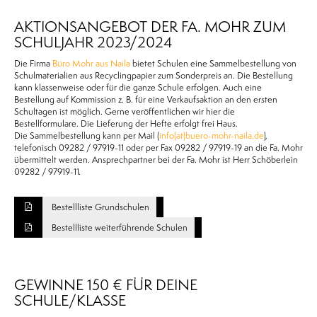
AKTIONSANGEBOT DER FA. MOHR ZUM
SCHULJAHR 2023/2024
Die Firma
Büro Mohr aus Naila
bietet Schulen eine Sammelbestellung von
Schulmaterialien aus Recyclingpapier zum Sonderpreis an. Die Bestellung
kann klassenweise oder für die ganze Schule erfolgen. Auch eine
Bestellung auf Kommission z. B. für eine Verkaufsaktion an den ersten
Schultagen ist möglich. Gerne veröffentlichen wir hier die
Bestellformulare. Die Lieferung der Hefte erfolgt frei Haus.
Die Sammelbestellung kann per Mail (
info(at)buero-mohr-naila.de
),
telefonisch 09282 / 97919-11 oder per Fax 09282 / 97919-19 an die Fa. Mohr
übermittelt werden. Ansprechpartner bei der Fa. Mohr ist Herr Schöberlein
09282 / 97919-11.
Bestellliste Grundschulen
Bestellliste weiterführende Schulen
GEWINNE 150 € FÜR DEINE
SCHULE/KLASSE