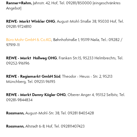
Renner+Rehm,
Jahnstr. 42, Hof, Tel. 09281/850000 (eingeschränktes
Angebot)
REWE- Markt Winkler OHG
, August-Mohl-Straße 38, 95030 Hof, Tel.
09281-9724810
Büro Mohr GmbH & Co.KG
, Bahnhofstraße 1, 95119 Naila, Tel.: 09282 /
97919-11
REWE - Markt Hollweg OHG
, Franken Str.15, 95233 Helmbrechts, Tel.
09252-916196
REWE - Regiemarkt GmbH Süd
, Theodor - Heuss - Str. 2, 95213
Münchberg, Tel. 09251-96195
REWE - Markt Danny Kögler OHG
, Oberer Anger 4, 95152 Selbitz, Tel.
09281-9844834
Rossmann,
August-Mohl-Str. 38, Tel. 09281 8405428
Rossmann,
Altstadt 6-8, Hof‎, Tel. 092811407423