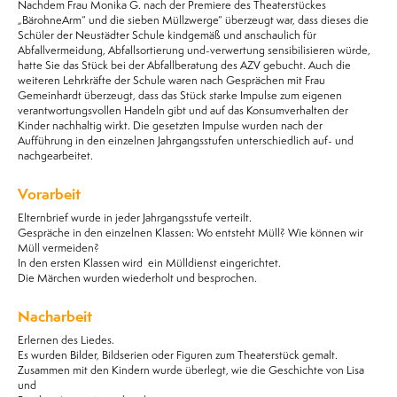
Nachdem Frau Monika G. nach der Premiere des Theaterstückes
„BärohneArm“ und die sieben Müllzwerge“ überzeugt war, dass dieses die
Schüler der Neustädter Schule kindgemäß und anschaulich für
Abfallvermeidung, Abfallsortierung und-verwertung sensibilisieren würde,
hatte Sie das Stück bei der Abfallberatung des AZV gebucht. Auch die
weiteren Lehrkräfte der Schule waren nach Gesprächen mit Frau
Gemeinhardt überzeugt, dass das Stück starke Impulse zum eigenen
verantwortungsvollen Handeln gibt und auf das Konsumverhalten der
Kinder nachhaltig wirkt. Die gesetzten Impulse wurden nach der
Aufführung in den einzelnen Jahrgangsstufen unterschiedlich auf- und
nachgearbeitet.
Vorarbeit
Elternbrief wurde in jeder Jahrgangsstufe verteilt.
Gespräche in den einzelnen Klassen: Wo entsteht Müll? Wie können wir
Müll vermeiden?
In den ersten Klassen wird ein Mülldienst eingerichtet.
Die Märchen wurden wiederholt und besprochen.
Nacharbeit
Erlernen des Liedes.
Es wurden Bilder, Bildserien oder Figuren zum Theaterstück gemalt.
Zusammen mit den Kindern wurde überlegt, wie die Geschichte von Lisa
und